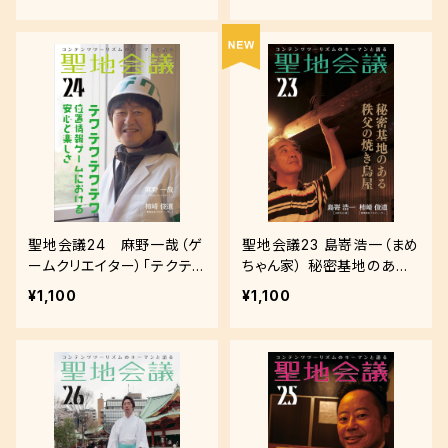
聖地会議24 麻野一哉（ゲ
聖地会議23 島嵜浩一（まめ
ームクリエイター）「テクテ
ちゃん家） 秘密基地のある
クテクテク 位置情報ゲーム
秩父の焼き鳥屋
¥1,100
¥1,100
における安心と楽しさ」