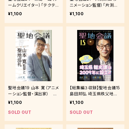
ームクリエイター）「テクテ
ニメーション監督）「片渕須
クテクテク 位置情報ゲーム
直監督と聖地巡礼」
¥1,100
¥1,100
における安心と楽しさ」
聖地会議19 山本 寛（アニメ
【総集編３収録】聖地会議15
ーション監督・演出家） 山
島田邦弘 埼玉県秩父地域
本 寛監督と聖地巡礼
振興センター副所長 え！こ
¥1,100
¥1,100
の前!? 埼玉県観光課は20
09年に設立!!
SOLD OUT
SOLD OUT