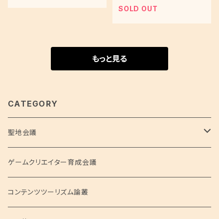
魂』 ご当地アーケードゲー
ンジェ』制作資料を移設！
SOLD OUT
ムという未来」
アニメの歴史が動いた最速
対談!!―）
もっと見る
CATEGORY
聖地会議
聖地会議シリーズ
ゲームクリエイター育成会議
聖地会議 総集編
コンテンツツーリズム論叢