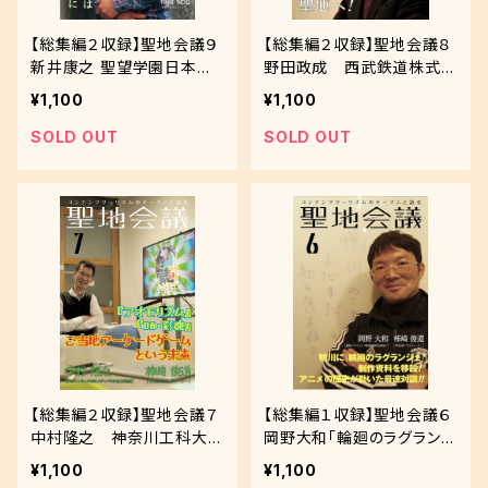
【総集編２収録】聖地会議９
【総集編２収録】聖地会議８
新井康之 聖望学園日本史
野田政成 西武鉄道株式会
教師 「新井先生とアライ先
社 鉄道本部運輸部スマイル
¥1,100
¥1,100
生は ヤマノススメクラスタ
＆スマイル室「西武鉄道に乗
とともに」
って、聖地へ！」
SOLD OUT
SOLD OUT
【総集編２収録】聖地会議７
【総集編１収録】聖地会議６
中村隆之 神奈川工科大学
岡野大和「輪廻のラグランジ
情報メディア学科特任准教
ェ 鴨川推進委員会」委員
¥1,100
¥1,100
授「『アオモリズム』『ＤＡ・彩
長（―鴨川に『輪廻のラグラ