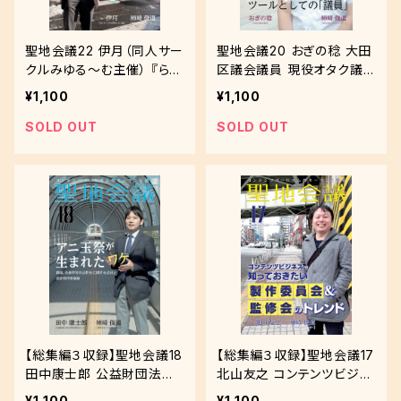
聖地会議22 伊月（同人サー
聖地会議20 おぎの稔 大田
クルみゆる～む主催） 『らき
区議会議員 現役オタク議
☆すた』を守るために
員に聞く ツールとしての議
¥1,100
¥1,100
員
SOLD OUT
SOLD OUT
【総集編３収録】聖地会議18
【総集編３収録】聖地会議17
田中康士郎 公益財団法人
北山友之 コンテンツビジネ
埼玉県産業文化センター ア
スで知っておきたい 製作委
¥1,100
¥1,100