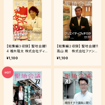
【総集編３収録】 聖地会議1
【総集編２収録】 聖地会議11
4 椎木隆太 株式会社ディ
高山 晃 株式会社ファンワ
ー・エル・イー 代表取締役C
ークス代表取締役「クリエイ
¥1,100
¥1,100
EO & Founder「キャラクタ
ティブのチカラ」
ーは地域で育み、世界へ」