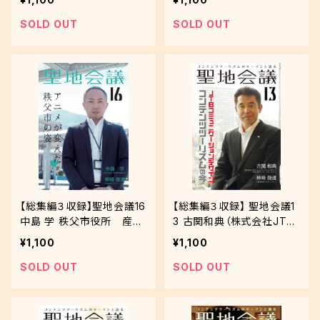
ニ玉祭が生まれたワケ 劇
員会＆監修会のトレンド
場、音楽堂等の活性化に関
SOLD OUT
SOLD OUT
する法律と指定管理者制度
【総集編３収録】聖地会議16
【総集編３収録】 聖地会議1
中島 学 秩父市役所 産業
3 古関和典（株式会社JTB
観光部観光課 アニメが変え
コミュニケーションデザイン
¥1,100
¥1,100
た秩父市の姿
JTBピクチャーズ マネージ
ャー）JTBコミュニケーショ
SOLD OUT
SOLD OUT
ンデザイン「コンテンツツー
リズムの今」