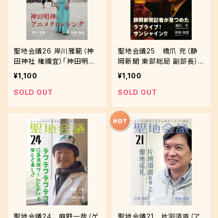
聖地会議26 岸川雅範（神
聖地会議25 橋爪 充（静
田神社 権禰宜）「神田明神
岡新聞 東部総局 副部長）
とアニメクロッシング」
「静岡新聞記者が見つめた
¥1,100
¥1,100
ラブライブ！サンシャイン!!」
SOLD OUT
SOLD OUT
聖地会議24 麻野一哉（ゲ
聖地会議21 片渕須直（ア