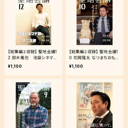
【総集編２収録】 聖地会議1
【総集編２収録】 聖地会議1
2 鈴木竜也 池袋シネマチ
0 花岡隆太 なつまちおもて
祭総合ディレクター「池袋シ
なしプロジェクト「ゼロへの
¥1,100
¥1,100
ネマチ祭☓アニ玉祭」
なつまちおもてなしプロジ
ェクト」