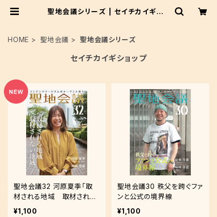
聖地会議シリーズ | セイチカイギショ
ップ #聖地巡礼 #アニメツーリズム
HOME
聖地会議
聖地会議シリーズ
セイチカイギショップ
聖地会議32 河原夏季「取
聖地会議30 秩父を跨ぐファ
材される地域 取材されな
ンと公式の境界線
い地域」
¥1,100
¥1,100