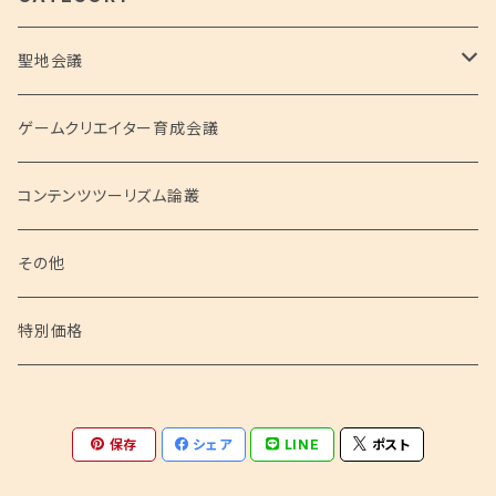
聖地会議
聖地会議シリーズ
ゲームクリエイター育成会議
聖地会議 総集編
コンテンツツーリズム論叢
聖地会議 映像
その他
特別価格
保存
シェア
LINE
ポスト