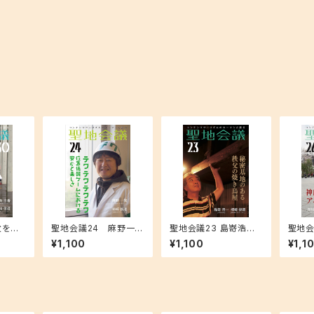
父を跨ぐ
聖地会議24 麻野一哉
聖地会議23 島嵜浩一
聖地会
境界線
（ゲームクリエイター）
（まめちゃん家） 秘密基
（神田
¥1,100
¥1,100
¥1,1
「テクテクテクテク 位置
地のある秩父の焼き鳥
田明神
情報ゲームにおける安
屋
ング」
心と楽しさ」