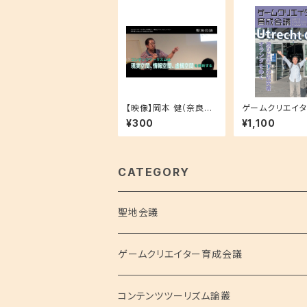
【映像】岡本 健（奈良県
ゲームクリエイ
立大学 地域創造学部
成会議５ 岸本
¥300
¥1,100
准教授） 聖地巡礼セミ
びと学び研究所
ナー 2017.9.25 コンテ
と学びの研究者 
ンツツーリズム、その先
ダをゆく
へ ―観光とアニメ、そ
して、ゾンビ―
CATEGORY
聖地会議
聖地会議シリーズ
ゲームクリエイター育成会議
聖地会議 総集編
コンテンツツーリズム論叢