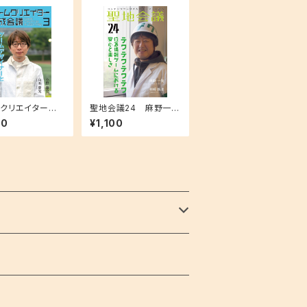
クリエイター育
聖地会議24 麻野一哉
３ 山本貴光（文
（ゲームクリエイター）
00
¥1,100
ゲーム作家）「ゲ
「テクテクテクテク 位置
ザイナーと教養
情報ゲームにおける安
性」
心と楽しさ」