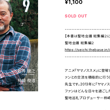
¥1,100
SOLD OUT
---------------------------
【本書は聖地会議 総集編２
聖地会議 総集編２
https://seichi.thebase.i
---------------------------
アニメ『ヤマノススメ』に登場
ァンとの交流を積極的に行う
先生です。2013年に『ヤマ
ファンはどんな日々を過ごし
聖地巡礼プロデューサー柿崎