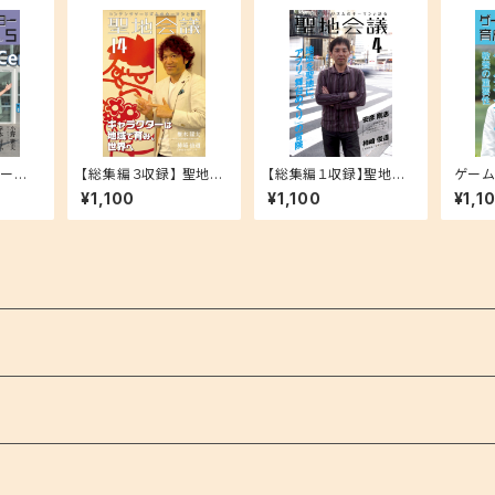
ター育
【総集編３収録】 聖地会
【総集編１収録】聖地会
ゲーム
好弘（遊
議14 椎木隆太 株式会
議４ 安彦剛志（ソニー
成会議
¥1,100
¥1,100
¥1,1
）遊び
社ディー・エル・イー 代
企業株式会社コンテン
筆家・
オラン
表取締役CEO & Foun
ツツーリズム課「舞台め
ームデ
der「キャラクターは地
ぐりチーム」シニアプロ
の重要
域で育み、世界へ」
デューサー）「地域を聖
地に。アプリ「舞台めぐ
り」の冒険」