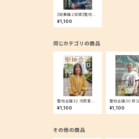
【総集編２収録】聖地会
議９ 新井康之 聖望学園
¥1,100
日本史教師 「新井先生
とアライ先生は ヤマノ
ススメクラスタととも
に」
同じカテゴリの商品
聖地会議32 河原夏季
聖地会議30 秩
「取材される地域 取
ファンと公式の
¥1,100
¥1,100
材されない地域」
その他の商品