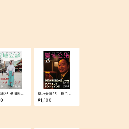
議26 岸川雅範
聖地会議25 橋爪 充
神社 権禰宜）「神
（静岡新聞 東部総局 副
00
¥1,100
とアニメクロッシ
部長）「静岡新聞記者が
見つめた ラブライブ！サ
ンシャイン!!」