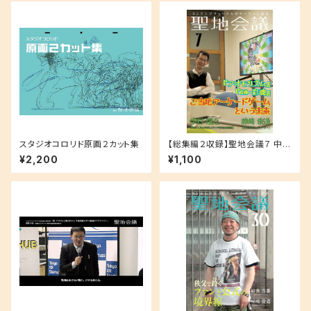
スタジオコロリド原画２カット集
【総集編２収録】聖地会議７ 中村
隆之 神奈川工科大学情報メデ
¥2,200
¥1,100
ィア学科特任准教授「『アオモリ
ズム』『ＤＡ・彩魂』 ご当地アーケ
ードゲームという未来」