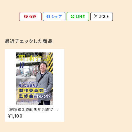
保存
シェア
LINE
ポスト
最近チェックした商品
【総集編３収録】聖地会議17 北
山友之 コンテンツビジネスで知
¥1,100
っておきたい 製作委員会＆監修
会のトレンド