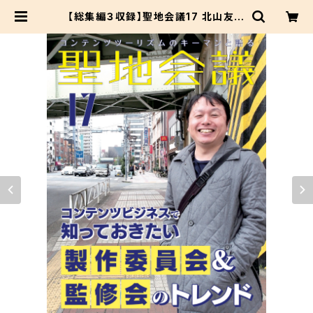
【総集編３収録】聖地会議17 北山友之
コンテンツビジネスで知っておきたい
製作委員会＆監修会のトレンド | セイ
チカイギショップ #聖地巡礼 #アニメ
ツーリズム