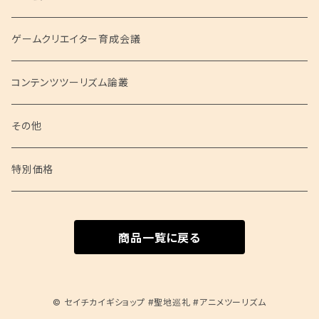
聖地会議シリーズ
ゲームクリエイター育成会議
聖地会議 総集編
コンテンツツーリズム論叢
聖地会議 映像
その他
特別価格
商品一覧に戻る
© セイチカイギショップ #聖地巡礼 #アニメツーリズム