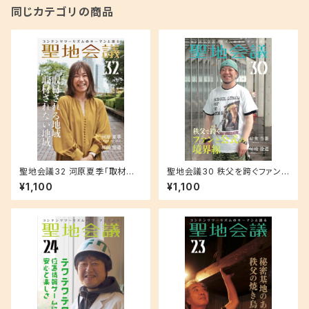
同じカテゴリの商品
聖地会議32 河原夏季「取材さ
聖地会議30 秩父を跨ぐファンと
れる地域 取材されない地域」
公式の境界線
¥1,100
¥1,100