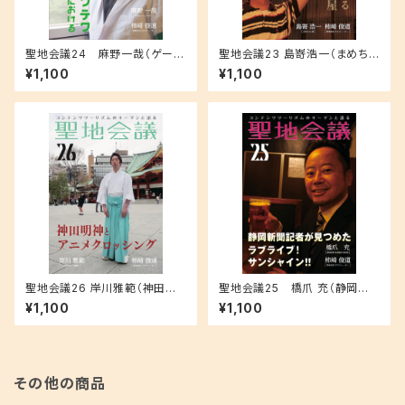
聖地会議24 麻野一哉（ゲーム
聖地会議23 島嵜浩一（まめちゃ
クリエイター）「テクテクテクテ
ん家） 秘密基地のある秩父の焼
¥1,100
¥1,100
ク 位置情報ゲームにおける安
き鳥屋
心と楽しさ」
聖地会議26 岸川雅範（神田神
聖地会議25 橋爪 充（静岡新
社 権禰宜）「神田明神とアニメク
聞 東部総局 副部長）「静岡新聞
¥1,100
¥1,100
ロッシング」
記者が見つめた ラブライブ！サ
ンシャイン!!」
その他の商品