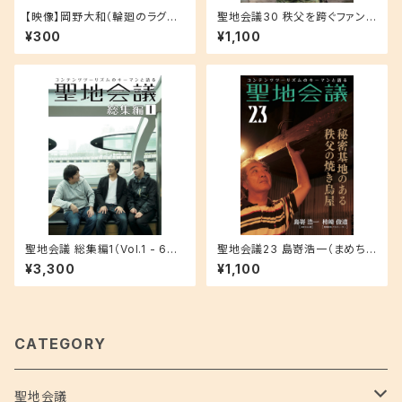
【映像】岡野大和（輪廻のラグラ
聖地会議30 秩父を跨ぐファンと
ンジェ鴨川推進委員会）ラグりん
公式の境界線
¥300
¥1,100
と鴨川のこと 千葉県鴨川市 ×
輪廻のラグランジェ
聖地会議 総集編1（Vol.1 - 6収
聖地会議23 島嵜浩一（まめちゃ
録）
ん家） 秘密基地のある秩父の焼
¥3,300
¥1,100
き鳥屋
CATEGORY
聖地会議