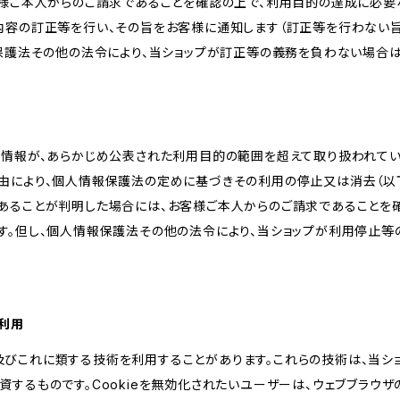
客様ご本人からのご請求であることを確認の上で、利用目的の達成に必要
内容の訂正等を行い、その旨をお客様に通知します（訂正等を行わない
報保護法その他の法令により、当ショップが訂正等の義務を負わない場合は
人情報が、あらかじめ公表された利用目的の範囲を超えて取り扱われて
由により、個人情報保護法の定めに基づきその利用の停止又は消去（以下
あることが判明した場合には、お客様ご本人からのご請求であることを
す。但し、個人情報保護法その他の法令により、当ショップが利用停止等
の利用
kie及びこれに類する技術を利用することがあります。これらの技術は、当
するものです。Cookieを無効化されたいユーザーは、ウェブブラウザの