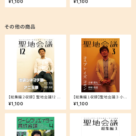
¥1,100
¥1,100
記者が見つめた ラブライブ！サ
ク 位置情報ゲームにおける安
ンシャイン!!」
心と楽しさ」
その他の商品
【総集編２収録】 聖地会議12 鈴
【総集編１収録】聖地会議３ 小栗
木竜也 池袋シネマチ祭総合デ
徳丸（世界コスプレサミット実行
¥1,100
¥1,100
ィレクター「池袋シネマチ祭☓ア
委員会委員長）「コスプレ イズ
ニ玉祭」
コモン」