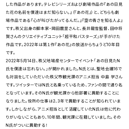
した作品があります。テレビシリーズおよび劇場作品の『あの日見
た花の名前を僕達はまだ知らない。』（『あの花』）と、どちらも劇
場作品である『心が叫びたがってるんだ。』『空の青さを知る人よ』
です。秩父出身の脚本家・岡田麿里さんと、長井龍雪監督、田中将
賀さんのクリエイティブユニット「超平和バスターズ」が手がけた
作品です。2022年は第１作『あの花』の放送からちょうど10年目
です。
2022年5月14日、秩父地場産センターでイベント「あの日見たN
氏を僕達は忘れない。」が開かれました。N氏とは、聖地会議16で
も対談をしていただいた秩父市観光課のアニメ担当 中島 学さん
です。ツイッターではN氏と名乗っているため、ファンの間で通り名
となっています。そのN氏が観光課から他部署に異動することに
なりました。役所の仕事は2、3年で異動することが知られていま
す。しかしながら、アニメ担当として活躍していたN氏は他に代わ
りがいないこともあり、10年間、観光課に在籍していました。その
N氏がついに異動する！