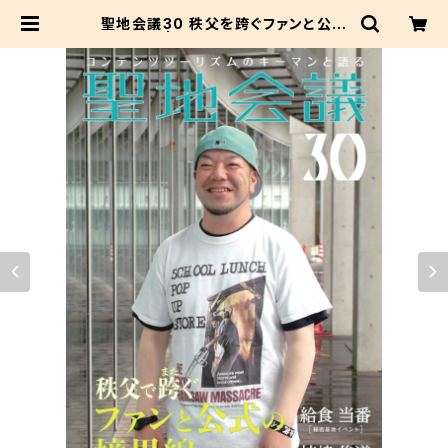
聖地会議30 秩父を跨ぐファンと公式
の境界線 | セイチカイギショップ #聖
地巡礼 #アニメツーリズム