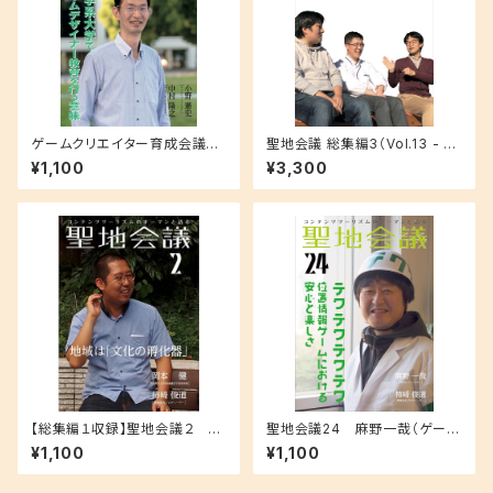
ゲームクリエイター育成会議
聖地会議 総集編3（Vol.13 - 18
４ 中村隆之（神奈川工科大学
収録）
¥1,100
¥3,300
情報メディア学科特任准教授）
工学系大学でゲームデザイナー
教育を行う意味
【総集編１収録】聖地会議２ 岡
聖地会議24 麻野一哉（ゲーム
本 健（奈良県立大学地域創造学
クリエイター）「テクテクテクテ
¥1,100
¥1,100
部准教授） 「地域は『文化の孵化
ク 位置情報ゲームにおける安
器』」
心と楽しさ」