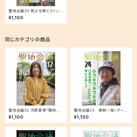
聖地会議30 秩父を跨ぐファンと
公式の境界線
¥1,100
同じカテゴリの商品
聖地会議32 河原夏季「取材さ
聖地会議24 麻野一哉（ゲーム
れる地域 取材されない地域」
クリエイター）「テクテクテクテ
¥1,100
¥1,100
ク 位置情報ゲームにおける安
心と楽しさ」