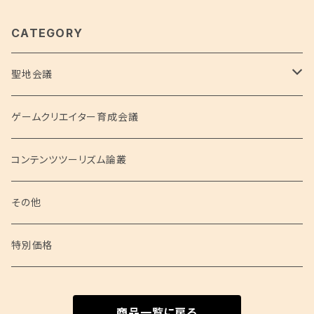
CATEGORY
聖地会議
聖地会議シリーズ
ゲームクリエイター育成会議
聖地会議 総集編
コンテンツツーリズム論叢
聖地会議 映像
その他
特別価格
商品一覧に戻る