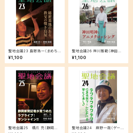
聖地会議23 島嵜浩一（まめちゃ
聖地会議26 岸川雅範（神田神
ん家） 秘密基地のある秩父の焼
社 権禰宜）「神田明神とアニメク
¥1,100
¥1,100
き鳥屋
ロッシング」
聖地会議25 橋爪 充（静岡新
聖地会議24 麻野一哉（ゲーム
聞 東部総局 副部長）「静岡新聞
クリエイター）「テクテクテクテ