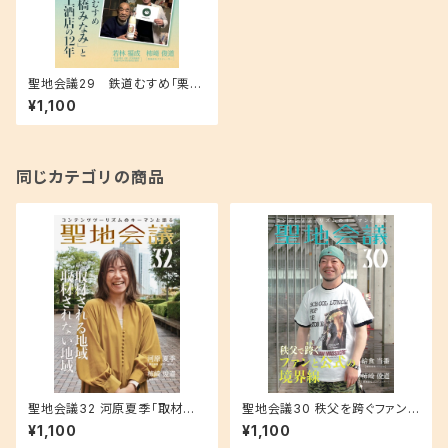
聖地会議29 鉄道むすめ「栗橋
みなみ」と井上酒店の12年／若
¥1,100
林福成 やまね酒造（株）代表取
締役、栗橋みなみ実行委員会委
員
同じカテゴリの商品
聖地会議32 河原夏季「取材さ
聖地会議30 秩父を跨ぐファンと
れる地域 取材されない地域」
公式の境界線
¥1,100
¥1,100