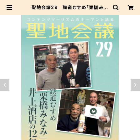
聖地会議29 鉄道むすめ「栗橋みな
み」と井上酒店の12年／若林福成 や
まね酒造（株）代表取締役、栗橋みな
み実行委員会委員 | セイチカイギショ
ップ #聖地巡礼 #アニメツーリズム