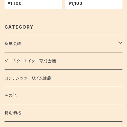
クリエイター）「テクテクテクテ
ゲーム規制／石田淳一（株式会
¥1,100
¥1,100
ク 位置情報ゲームにおける安
社アールジェイ 代表取締役）
心と楽しさ」
CATEGORY
聖地会議
聖地会議シリーズ
ゲームクリエイター育成会議
聖地会議 総集編
コンテンツツーリズム論叢
聖地会議 映像
その他
特別価格