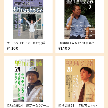
ゲームクリエイター育成会議
【総集編１収録】聖地会議２ 岡
５ 岸本好弘（遊びと学び研究
本 健（奈良県立大学地域創造学
¥1,100
¥1,100
所）遊びと学びの研究者 オラン
部准教授） 「地域は『文化の孵化
ダをゆく
器』」
聖地会議24 麻野一哉（ゲーム
聖地会議28 IT教育とネット・