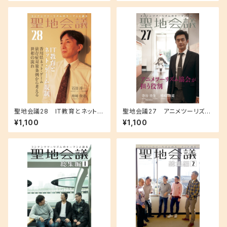
聖地会議28 IT教育とネット・
聖地会議27 アニメツーリズム
ゲーム規制／石田淳一（株式会
協会が担う役割／アニメツーリ
¥1,100
¥1,100
社アールジェイ 代表取締役）
ズム協会 寺谷圭生