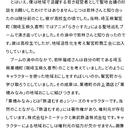
とはいえ、僕は地域で活躍する若き経営者として聖地会議の対
談をお願いしたわけではありません。じつは若林さんと知り合っ
たのは随分前のこと。彼が高校生の頃でした。当時、埼玉県鷲宮
町（現埼玉県久喜市）ではアニメ『らき☆すた』による聖地巡礼ブ
ームで沸き返っていました。その渦中で若林さんと知り合ったので
す。彼は高校生でしたが、地域活性化を考え鷲宮町商工会に出入
りしていました。
ブームの渦中のなかで、若林福成さんは自分の町である埼玉
県栗橋町（現埼玉県久喜市）のことを考えていました。どのように
キャラクターを使った地域おこしをすればいいのか。鷲宮町から
学び取ろうとしていました。その成果は、栗橋町の井上酒店と「栗
橋みなみ」の地域おこしに結びつきます。
「栗橋みなみ」とは『鉄道むすめ』シリーズのキャラクターです。当
然のことながら、『鉄道むすめ』には著作権があり、権利元が存在
しています。株式会社トミーテックと東武鉄道株式会社です。キャ
ラクターによる地域おこしは権利元の協力が欠かせません。画像