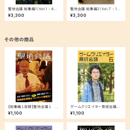
聖地会議 総集編1（Vol.1 - 6収
聖地会議 総集編2（Vol.7 - 12
録）
収録）
¥3,300
¥3,300
その他の商品
【総集編１収録】聖地会議１ 山
ゲームクリエイター育成会議
村高淑（北海道大学観光学部教
６ 米光一成（ゲーム作家）「お
¥1,100
¥1,100
授）「―聖地巡礼研究はコンテン
もしろい」と「役に立つ」の狭間
ツ研究だ！―」
で