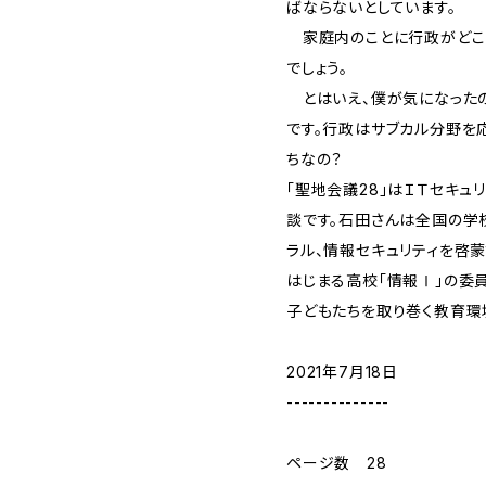
ばならないとしています。
家庭内のことに行政がどこ
でしょう。
とはいえ、僕が気になったの
です。行政はサブカル分野を
ちなの？
「聖地会議28」はＩＴセキュ
談です。石田さんは全国の学
ラル、情報セキュリティを啓蒙
はじまる高校｢情報Ⅰ｣の委
子どもたちを取り巻く教育環
2021年7月18日
--------------
ページ数 28