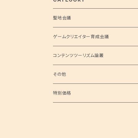
聖地会議
聖地会議シリーズ
ゲームクリエイター育成会議
聖地会議 総集編
コンテンツツーリズム論叢
聖地会議 映像
その他
特別価格