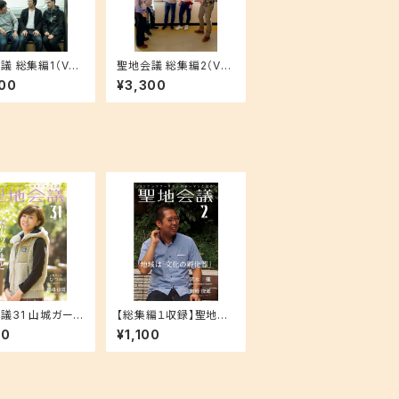
 総集編1（Vol.
聖地会議 総集編2（Vol.
6収録）
7 - 12収録）
00
¥3,300
議31 山城ガール
【総集編１収録】聖地会
（歴史＆山城ナビ
議２ 岡本 健（奈良県
00
¥1,100
ー） 歴史ツアー
立大学地域創造学部准
出力
教授） 「地域は『文化の
孵化器』」