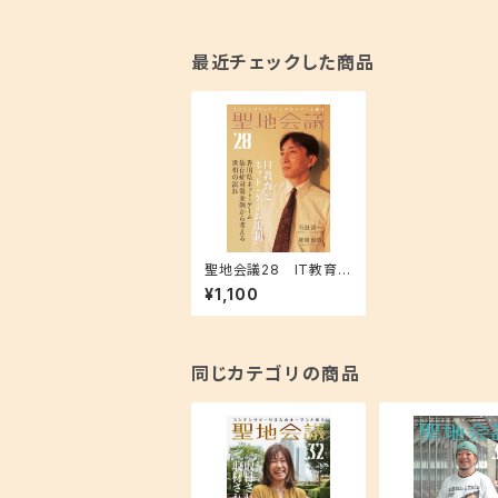
最近チェックした商品
聖地会議28 IT教育と
ネット・ゲーム規制／石
¥1,100
田淳一（株式会社アー
ルジェイ 代表取締役）
同じカテゴリの商品