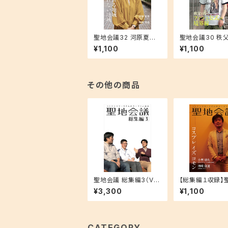
聖地会議32 河原夏季
聖地会議30 秩
「取材される地域 取
ファンと公式の
¥1,100
¥1,100
材されない地域」
その他の商品
聖地会議 総集編3（Vol.
【総集編１収録】
13 - 18収録）
議３ 小栗徳丸（
¥3,300
¥1,100
スプレサミット実
会委員長）「コス
ズ コモン」
CATEGORY