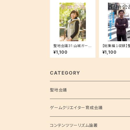
聖地会議31 山城ガール
【総集編１収録】
むつみ（歴史＆山城ナビ
議４ 安彦剛志（
¥1,100
¥1,100
ゲーター） 歴史ツアー
企業株式会社コ
と演出力
ツツーリズム課「
ぐりチーム」シニ
デューサー）「地
地に。アプリ「舞
CATEGORY
り」の冒険」
聖地会議
聖地会議シリーズ
ゲームクリエイター育成会議
聖地会議 総集編
コンテンツツーリズム論叢