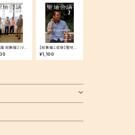
議 総集編2（Vol.
【総集編１収録】聖地会
12収録）
議２ 岡本 健（奈良県
00
¥1,100
立大学地域創造学部准
教授） 「地域は『文化の
孵化器』」