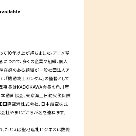
available
って10年以上が経ちました。アニメ聖
るにつれて、多くの企業や組織、個人
も存在感のある組織が一般社団法人ア
長は『機動戦士ガンダム』の監督として
理事長はKADOKAWA会長の角川歴
日本動画協会、東京海上日動火災保険
成田国際空港株式会社、日本航空株式
株式会社やまとごころが名を連ねます。
の、たとえば聖地巡礼ビジネスは数億