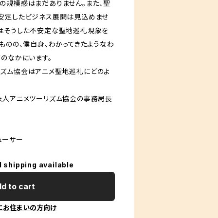
の規模感はまだありません。また、聖
安定したビジネス展開は見込めませ
はそうした不安定な聖地巡礼現象を
ものの、僕自身、わかってきたようなわ
さのなかにいます。
ズム協会はアニメ聖地巡礼にどのよ
法人アニメツーリズム協会の事務局長
ューサー
l shipping available
d to cart
にお住まいの方向け