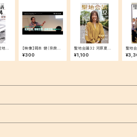
聖地会
【映像】岡本 健（奈良県
聖地会議32 河原夏季
聖地会
ソニー
立大学 地域創造学部
「取材される地域 取
7 - 
¥300
¥1,100
¥3,3
ンテン
准教授） 聖地巡礼セミ
材されない地域」
舞台め
ナー 2017.9.25 コンテ
アプロ
ンツツーリズム、その先
域を聖
へ ―観光とアニメ、そ
台めぐ
して、ゾンビ―