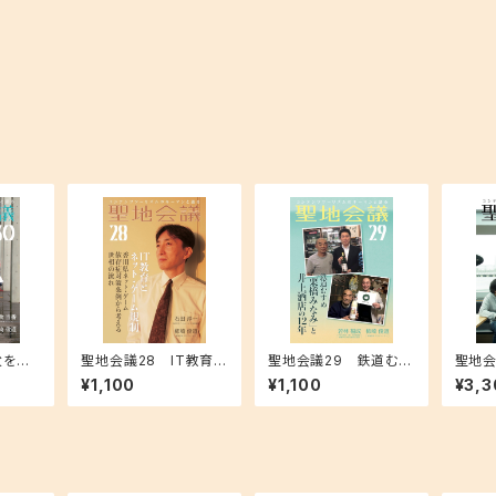
父を跨ぐ
聖地会議28 IT教育と
聖地会議29 鉄道むす
聖地会議
境界線
ネット・ゲーム規制／石
め「栗橋みなみ」と井上
1 - 
¥1,100
¥1,100
¥3,3
田淳一（株式会社アー
酒店の12年／若林福成
ルジェイ 代表取締役）
やまね酒造（株）代表取
締役、栗橋みなみ実行
委員会委員