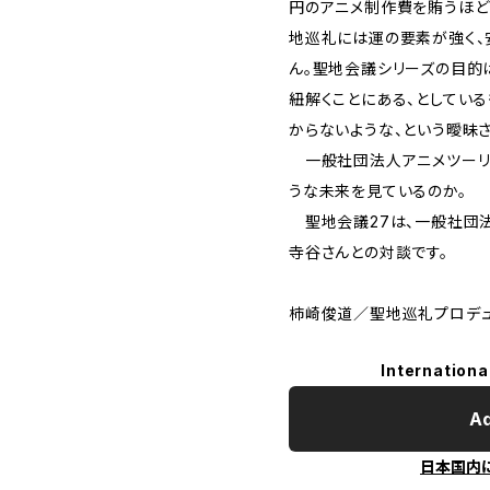
円のアニメ制作費を賄うほど
地巡礼には運の要素が強く、
ん。聖地会議シリーズの目的
紐解くことにある、としている
からないような、という曖昧
一般社団法人アニメツーリ
うな未来を見ているのか。
聖地会議27は、一般社団
寺谷さんとの対談です。
柿崎俊道／聖地巡礼プロデ
Internationa
Ad
日本国内