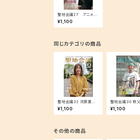
聖地会議27 アニメツ
ーリズム協会が担う役
¥1,100
割／アニメツーリズム協
会 寺谷圭生
同じカテゴリの商品
聖地会議32 河原夏季
聖地会議30 秩
「取材される地域 取
ファンと公式の
¥1,100
¥1,100
材されない地域」
その他の商品