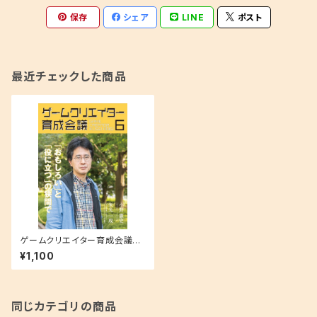
保存
シェア
LINE
ポスト
最近チェックした商品
ゲームクリエイター育成会議
６ 米光一成（ゲーム作家）「お
¥1,100
もしろい」と「役に立つ」の狭間
で
同じカテゴリの商品