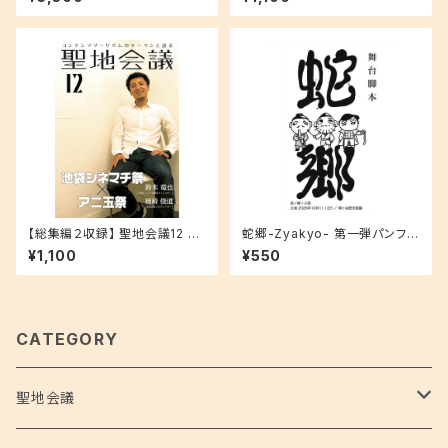
もしろい」と「役に立つ」の狭間
で
【総集編２収録】 聖地会議12 鈴
蛇郷-Zyakyo- 第一弾パンフレ
木竜也 池袋シネマチ祭総合デ
ット
¥1,100
¥550
ィレクター「池袋シネマチ祭☓ア
ニ玉祭」
CATEGORY
聖地会議