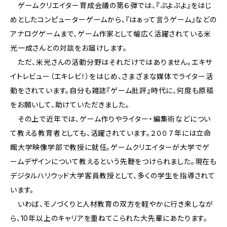
ゲームクリエイター育成会議の第６弾では、『ぷよぷよ』をはじ
めとしたコンピューターゲームから、『はぁって言うゲーム』などの
アナログゲームまで、ゲーム作家として幅広く活躍されている米
光一成さんとの対談をお届けします。
ただ、米光さんの活動分野はそれだけではありません。エキサ
イトレビュー（エキレビ！）をはじめ、さまざまな媒体でライター活
動をされています。自分も雑誌『ゲーム批評』時代に、何度も原稿
をお願いして、助けていただきました。
その上で近年では、ゲーム作りやライター・編集術などについ
て教える教育者としても、活躍されています。２００７年には立命
館大学映像学部で教授に就任。ゲームクリエイターが大学でゲ
ームデザインについて教えるという先鞭をつけられました。現在も
デジタルハリウッド大学客員教授として、多くの学生を指導されて
います。
いわば、モノづくりと人材教育の双方を軽やかに行き来しなが
ら、10年以上のキャリアを重ねてこられた大先輩にあたります。