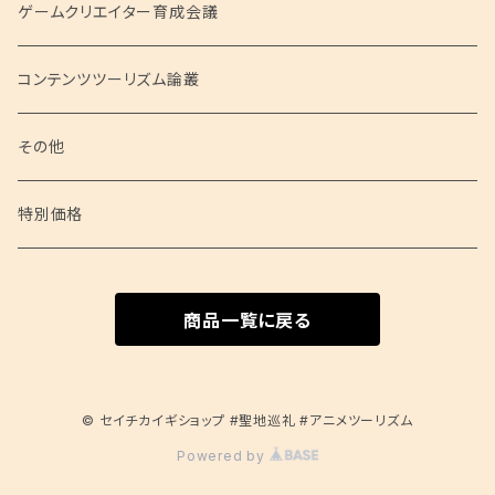
聖地会議シリーズ
ゲームクリエイター育成会議
聖地会議 総集編
コンテンツツーリズム論叢
聖地会議 映像
その他
特別価格
商品一覧に戻る
© セイチカイギショップ #聖地巡礼 #アニメツーリズム
Powered by