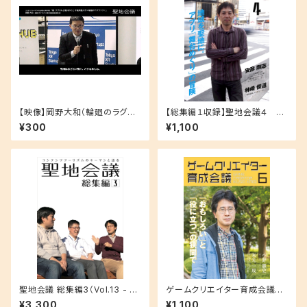
【映像】岡野大和（輪廻のラグラ
【総集編１収録】聖地会議４ 安
ンジェ鴨川推進委員会）ラグりん
彦剛志（ソニー企業株式会社コ
¥300
¥1,100
と鴨川のこと 千葉県鴨川市 ×
ンテンツツーリズム課「舞台めぐ
輪廻のラグランジェ
りチーム」シニアプロデューサ
ー）「地域を聖地に。アプリ「舞台
めぐり」の冒険」
聖地会議 総集編3（Vol.13 - 18
ゲームクリエイター育成会議
収録）
６ 米光一成（ゲーム作家）「お
¥3,300
¥1,100