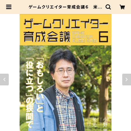
ゲームクリエイター育成会議６ 米光
一成（ゲーム作家）「おもしろい」と「役
に立つ」の狭間で | セイチカイギショ
ップ #聖地巡礼 #アニメツーリズム