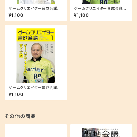
ゲームクリエイター育成会議
ゲームクリエイター育成会議
３ 山本貴光（文筆家・ゲーム作
２ 馬場保仁（株式会社ファリア
¥1,100
¥1,100
家）「ゲームデザイナーと教養の
ー代表取締役社長）ゲームデザ
重要性」
イナーの育て方（下）
ゲームクリエイター育成会議
１ 馬場保仁（株式会社ファリア
¥1,100
ー代表取締役社長）ゲームデザ
イナーの育て方（上）
その他の商品