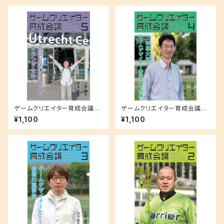
ゲームクリエイター育成会議
ゲームクリエイター育成会議
５ 岸本好弘（遊びと学び研究
４ 中村隆之（神奈川工科大学
¥1,100
¥1,100
所）遊びと学びの研究者 オラン
情報メディア学科特任准教授）
ダをゆく
工学系大学でゲームデザイナー
教育を行う意味