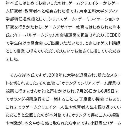
岸本氏にはじめてお会いしたのは、ゲームクリエイターからゲー
ム研究者・教育者へと転身された頃です。東京工科大学メディア
学部特任准教授として、シリアスゲーム・ゲーミフィケーションの
研究を行うかたわら、ゲームデザイナー教育もはじめられた岸本
氏。グローバルゲームジャムの会場運営を担当されたり、CEDEC
で学生向けの昼食会にご出席いただいたり、ときにはゲスト講師
として授業に呼んでいただいたり。いつも気さくに接していただき
ました。
そんな岸本氏ですが、2018年に大学を退職され、新たなスター
トを切られました。その直後に「オランダでシリアスゲーム産業の
視察に行きませんか?」と声をかけられ、7月28日から8月5日ま
でオランダ視察旅行をご一緒することに。丁度良い機会でもあり、
これまでのゲームクリエイター人生や教育者人生を振り返ってい
ただこうと企画したのが本対談です。オランダで得た二人の経験
や刺激が、本文中から感じ取られたら幸いです。小野憲史（ゲーム