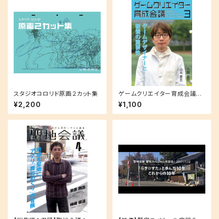
スタジオコロリド原画２カット集
ゲームクリエイター育成会議
３ 山本貴光（文筆家・ゲーム作
¥2,200
¥1,100
家）「ゲームデザイナーと教養の
重要性」