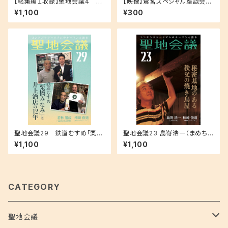
【総集編１収録】聖地会議４ 安
【映像】鷲宮スペシャル座談会！
彦剛志（ソニー企業株式会社コ
『らき☆すた』と歩んだ10年 これ
¥1,100
¥300
ンテンツツーリズム課「舞台めぐ
からの10年
りチーム」シニアプロデューサ
ー）「地域を聖地に。アプリ「舞台
めぐり」の冒険」
聖地会議29 鉄道むすめ「栗橋
聖地会議23 島嵜浩一（まめちゃ
みなみ」と井上酒店の12年／若
ん家） 秘密基地のある秩父の焼
¥1,100
¥1,100
林福成 やまね酒造（株）代表取
き鳥屋
締役、栗橋みなみ実行委員会委
員
CATEGORY
聖地会議