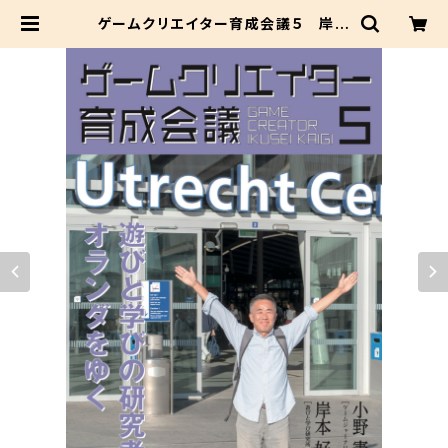
ゲームクリエイター育成会議５ 岸本
好弘（遊びと学び研究所）遊びと学び
の研究者 オランダをゆく | セイチカイ
ギショップ #聖地巡礼 #アニメツーリ
ズム