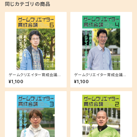
同じカテゴリの商品
ゲームクリエイター育成会議
ゲームクリエイター育成会議
６ 米光一成（ゲーム作家）「お
４ 中村隆之（神奈川工科大学
¥1,100
¥1,100
もしろい」と「役に立つ」の狭間
情報メディア学科特任准教授）
で
工学系大学でゲームデザイナー
教育を行う意味