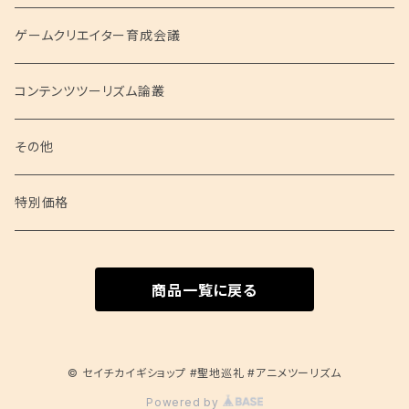
聖地会議シリーズ
ゲームクリエイター育成会議
聖地会議 総集編
コンテンツツーリズム論叢
聖地会議 映像
その他
特別価格
商品一覧に戻る
© セイチカイギショップ #聖地巡礼 #アニメツーリズム
Powered by