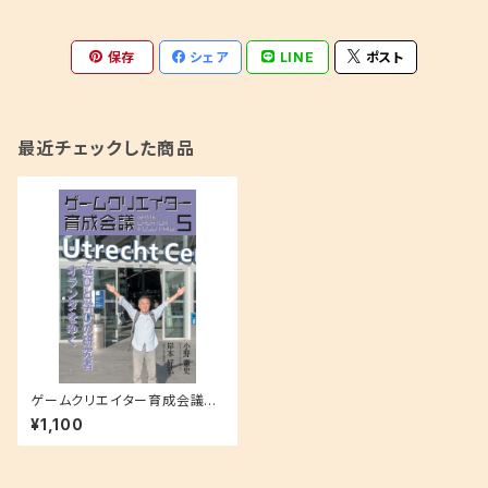
保存
シェア
LINE
ポスト
最近チェックした商品
ゲームクリエイター育成会議
５ 岸本好弘（遊びと学び研究
¥1,100
所）遊びと学びの研究者 オラン
ダをゆく