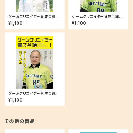
ゲームクリエイター育成会議
ゲームクリエイター育成会議
３ 山本貴光（文筆家・ゲーム作
２ 馬場保仁（株式会社ファリア
¥1,100
¥1,100
家）「ゲームデザイナーと教養の
ー代表取締役社長）ゲームデザ
重要性」
イナーの育て方（下）
ゲームクリエイター育成会議
１ 馬場保仁（株式会社ファリア
¥1,100
ー代表取締役社長）ゲームデザ
イナーの育て方（上）
その他の商品