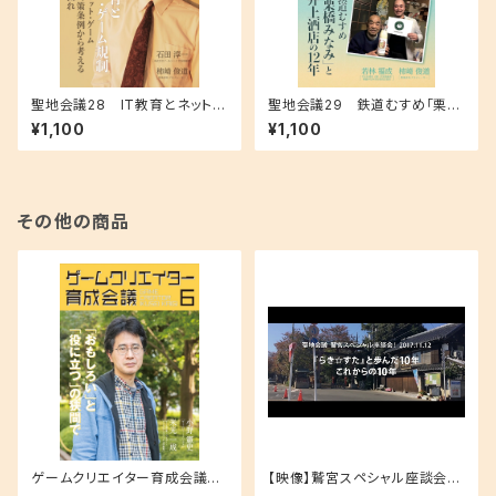
聖地会議28 IT教育とネット・
聖地会議29 鉄道むすめ「栗橋
ゲーム規制／石田淳一（株式会
みなみ」と井上酒店の12年／若
¥1,100
¥1,100
社アールジェイ 代表取締役）
林福成 やまね酒造（株）代表取
締役、栗橋みなみ実行委員会委
員
その他の商品
ゲームクリエイター育成会議
【映像】鷲宮スペシャル座談会！
６ 米光一成（ゲーム作家）「お
『らき☆すた』と歩んだ10年 これ