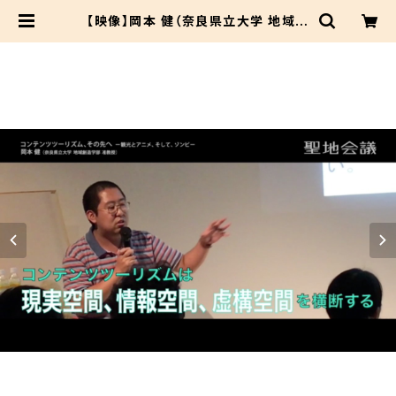
【映像】岡本 健（奈良県立大学 地域創
造学部 准教授） 聖地巡礼セミナー 2
017.9.25 コンテンツツーリズム、そ
の先へ ―観光とアニメ、そして、ゾン
ビ― | セイチカイギショップ #聖地巡
礼 #アニメツーリズム