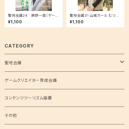
聖地会議24 麻野一哉（ゲーム
聖地会議31 山城ガール むつみ
クリエイター）「テクテクテクテ
（歴史＆山城ナビゲーター） 歴
¥1,100
¥1,100
ク 位置情報ゲームにおける安
史ツアーと演出力
心と楽しさ」
CATEGORY
聖地会議
聖地会議シリーズ
ゲームクリエイター育成会議
聖地会議 総集編
コンテンツツーリズム論叢
聖地会議 映像
その他