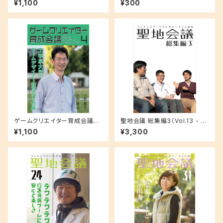
¥1,100
¥300
もしろい」と「役に立つ」の狭間
からの10年
で
ゲームクリエイター育成会議
聖地会議 総集編3（Vol.13 - 18
４ 中村隆之（神奈川工科大学
収録）
¥1,100
¥3,300
情報メディア学科特任准教授）
工学系大学でゲームデザイナー
教育を行う意味