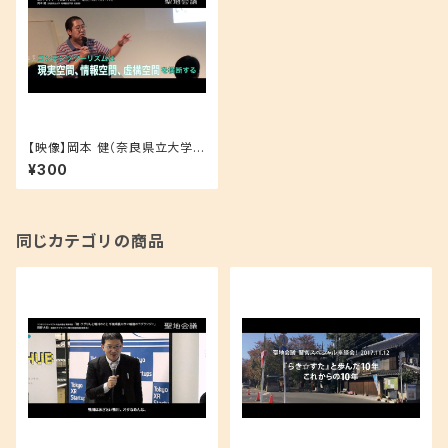
【映像】岡本 健（奈良県立大学
地域創造学部 准教授） 聖地巡
¥300
礼セミナー 2017.9.25 コンテン
ツツーリズム、その先へ ―観
光とアニメ、そして、ゾンビ―
同じカテゴリの商品