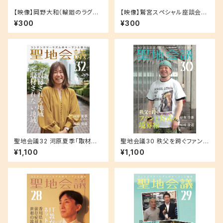
【映像】岡野大和（輪廻のラグラ
【映像】鷲宮スペシャル座談会！
ンジェ鴨川推進委員会）ラグりん
『らき☆すた』と歩んだ10年 これ
¥300
¥300
と鴨川のこと 千葉県鴨川市 ×
からの10年
輪廻のラグランジェ
聖地会議32 河原夏季「取材さ
聖地会議30 秩父を跨ぐファンと
れる地域 取材されない地域」
公式の境界線
¥1,100
¥1,100